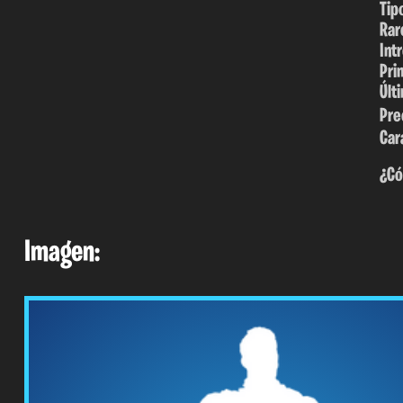
Tip
Rar
Int
Pri
Últ
Pre
Car
¿Có
Imagen: