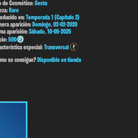
o de Cosmético:
Gesto
eza:
Raro
roducido en:
Temporada 1 (Capítulo 2)
mera aparición:
Domingo, 02-02-2020
ima aparición:
Sábado, 10-05-2025
cio:
500
acterística especial:
Transversal
mo se consigue?
Disponible en tienda