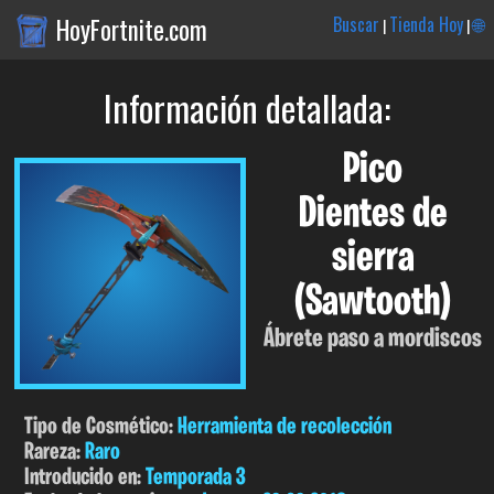
HoyFortnite.com
Buscar
Tienda Hoy
🌐
|
|
Información detallada:
Pico
Dientes de
sierra
(Sawtooth)
Ábrete paso a mordiscos
Tipo de Cosmético:
Herramienta de recolección
Rareza:
Raro
Introducido en:
Temporada 3