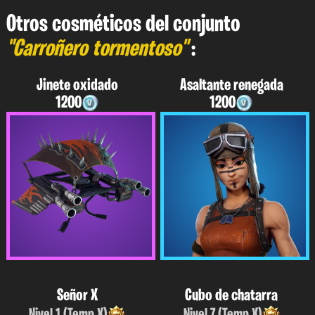
Otros cosméticos del conjunto
"Carroñero tormentoso"
:
Jinete oxidado
Asaltante renegada
1200
1200
Señor X
Cubo de chatarra
Nivel 1 (Temp X)
Nivel 7 (Temp X)