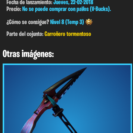
Fecha de lanzamiento:
Jueves, 22-02-2018
Precio:
No se puede comprar con paVos (V-Bucks).
¿Cómo se consigue?
Nivel 8 (Temp 3)
Parte del cojunto:
Carroñero tormentoso
Otras imágenes: