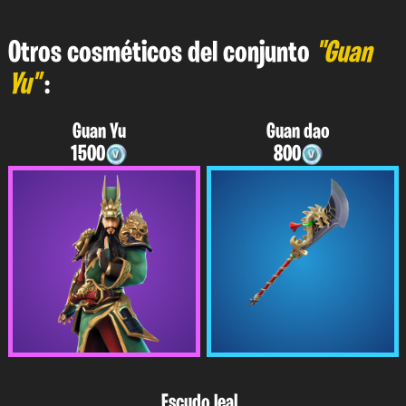
Otros cosméticos del conjunto
"Guan
Yu"
:
Guan Yu
Guan dao
1500
800
Escudo leal