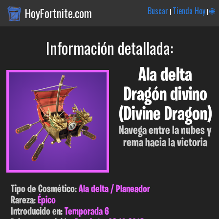
HoyFortnite.com
Buscar
Tienda Hoy
🌐
|
|
Información detallada:
Ala delta
Dragón divino
(Divine Dragon)
Navega entre la nubes y
rema hacia la victoria
Tipo de Cosmético:
Ala delta / Planeador
Rareza:
Épico
Introducido en:
Temporada 6