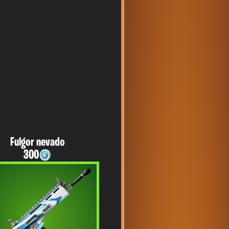
Fulgor nevado
300