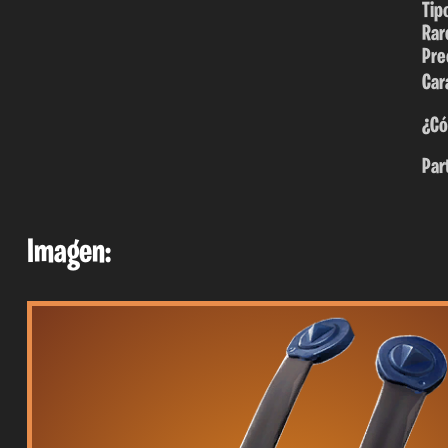
Tip
Rar
Pre
Car
¿Có
Par
Imagen: