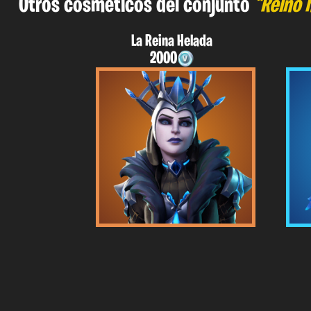
Otros cosméticos del conjunto
"Reino 
La Reina Helada
2000