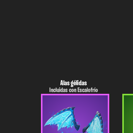
Alas gélidas
Incluidas con Escalofrío