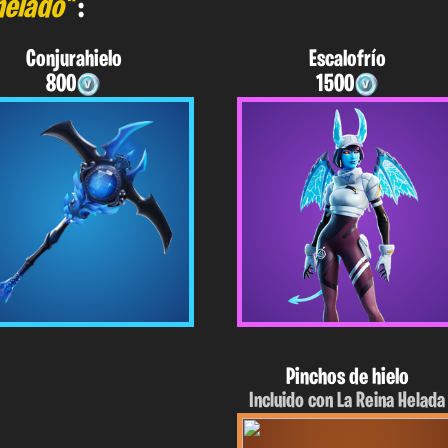
helado"
:
Conjurahielo
Escalofrío
800
1500
Pinchos de hielo
Incluido con La Reina Helada