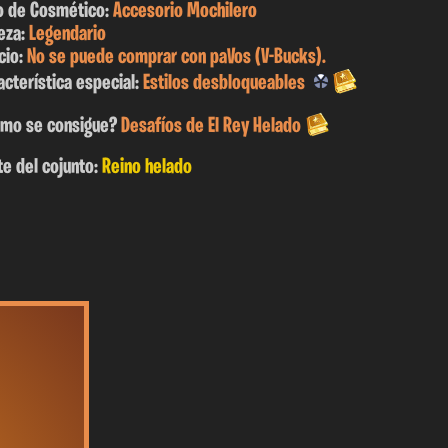
o de Cosmético:
Accesorio Mochilero
eza:
Legendario
cio:
No se puede comprar con paVos (V-Bucks).
acterística especial:
Estilos desbloqueables
mo se consigue?
Desafíos de El Rey Helado
te del cojunto:
Reino helado