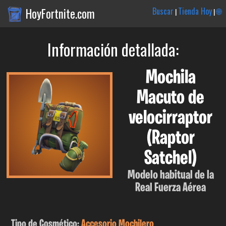
HoyFortnite.com
Buscar
Tienda Hoy
🌐
|
|
Información detallada:
Mochila
Macuto de
velocirraptor
(Raptor
Satchel)
Modelo habitual de la
Real Fuerza Aérea
Tipo de Cosmético:
Accesorio Mochilero