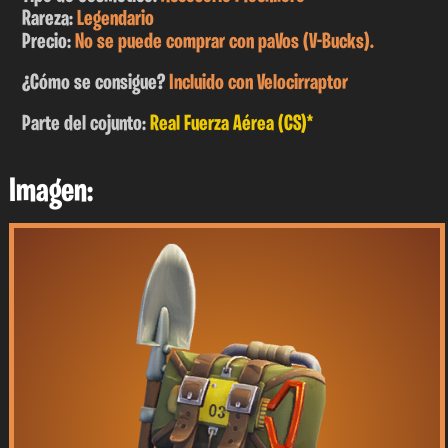
Rareza:
Legendario
Precio:
No se puede comprar con paVos (V-Bucks).
¿Cómo se consigue?
Incluido con Velocirraptor
Parte del cojunto:
Real Fuerza Aérea (CS)*
Imagen: