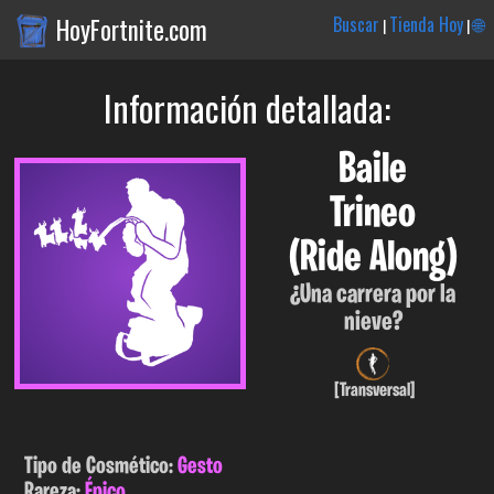
HoyFortnite.com
Buscar
Tienda Hoy
🌐
|
|
Información detallada:
Baile
Trineo
(Ride Along)
¿Una carrera por la
nieve?
[Transversal]
Tipo de Cosmético:
Gesto
Rareza:
Épico