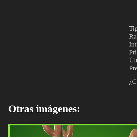
Ti
Ra
In
Pr
Úl
Pr
¿C
Otras imágenes: