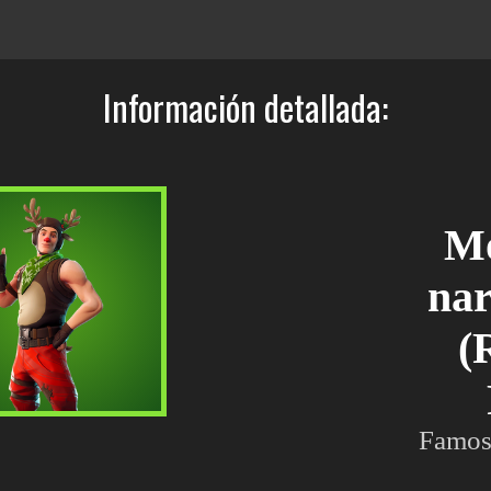
Información detallada:
Mo
nar
(
Famoso