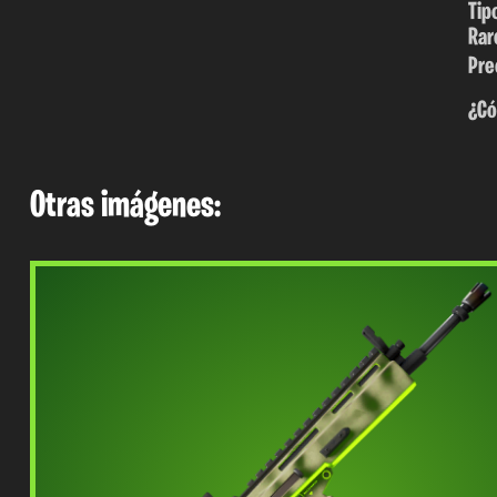
Tip
Rar
Pre
¿Có
Otras imágenes: