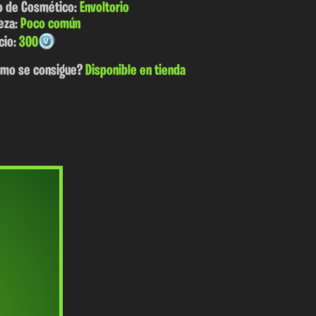
o de Cosmético:
Envoltorio
eza:
Poco común
cio:
300
mo se consigue?
Disponible en tienda