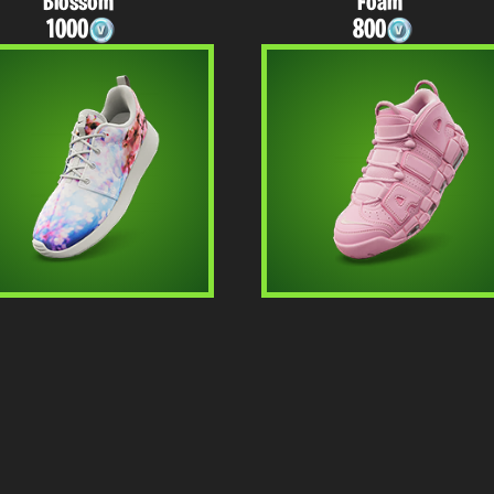
Blossom"
Foam"
1000
800