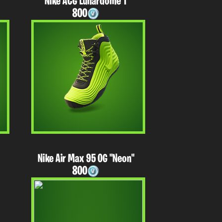
Nike ACG Lunardome 1
800
Nike Air Max 95 OG "Neon"
800