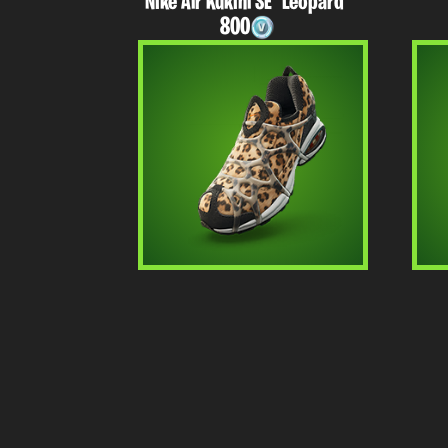
Nike Air Kukini SE "Leopard"
800