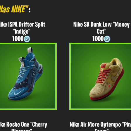
las NIKE"
:
ike ISPA Drifter Split
Nike SB Dunk Low "Money
"Indigo"
Cat"
1000
1000
ike Roshe One "Cherry
Nike Air More Uptempo "Pin