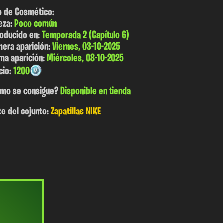
o de Cosmético:
eza:
Poco común
roducido en:
Temporada 2 (Capítulo 6)
mera aparición:
Viernes, 03-10-2025
ima aparición:
Miércoles, 08-10-2025
cio:
1200
mo se consigue?
Disponible en tienda
te del cojunto:
Zapatillas NIKE