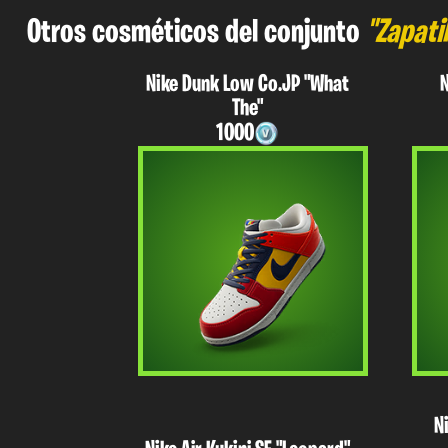
Otros cosméticos del conjunto
"Zapatil
Nike Dunk Low Co.JP "What
N
The"
1000
N