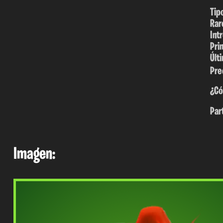
Tip
Rar
Int
Pri
Últ
Pre
¿Có
Par
Imagen: