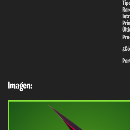
Tip
Rar
Int
Pri
Últ
Pre
¿Có
Par
Imagen: