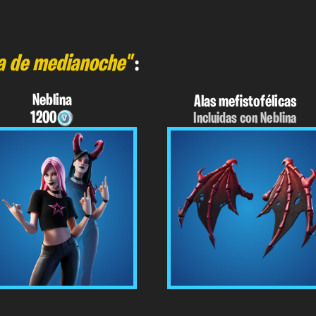
la de medianoche"
:
Neblina
Alas mefistofélicas
1200
Incluidas con Neblina