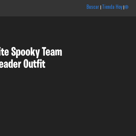
Buscar
Tienda Hoy
🌐
|
|
ite Spooky Team
eader Outfit