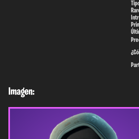
Tip
Rar
Int
Pri
Últ
Pre
¿Có
Par
Imagen: