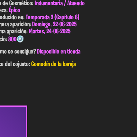
o de Cosmético:
Indumentaria / Atuendo
eza:
Épico
roducido en:
Temporada 2 (Capítulo 6)
mera aparición:
Domingo, 22-06-2025
ima aparición:
Martes, 24-06-2025
cio:
800
mo se consigue?
Disponible en tienda
te del cojunto:
Comodín de la baraja