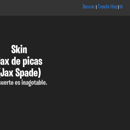
Buscar
Tienda Hoy
🌐
|
|
Skin
Jax de picas
(Jax Spade)
suerte es inagotable.