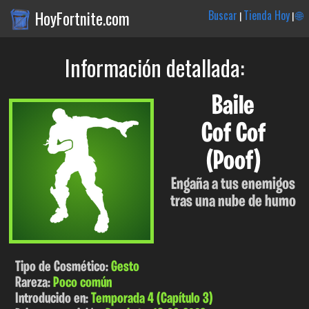
HoyFortnite.com
Buscar
Tienda Hoy
🌐
|
|
Información detallada:
Baile
Cof Cof
(Poof)
Engaña a tus enemigos
tras una nube de humo
Tipo de Cosmético:
Gesto
Rareza:
Poco común
Introducido en:
Temporada 4 (Capítulo 3)