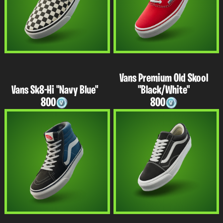
Vans Premium Old Skool
Vans Sk8-Hi "Navy Blue"
"Black/White"
800
800