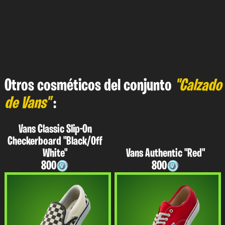
Otros cosméticos del conjunto
"Calzado
de Vans"
:
Vans Classic Slip-On
Checkerboard "Black/Off
White"
Vans Authentic "Red"
800
800