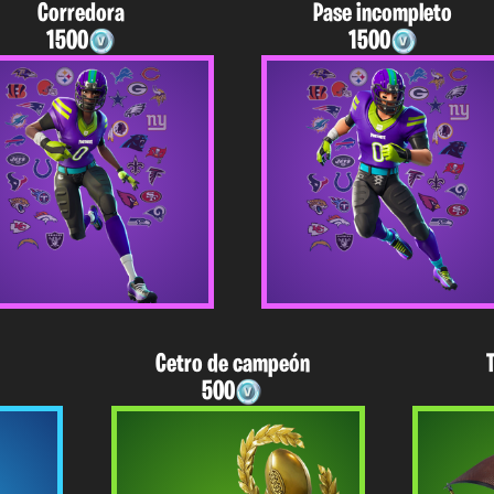
Corredora
Pase incompleto
1500
1500
Cetro de campeón
500