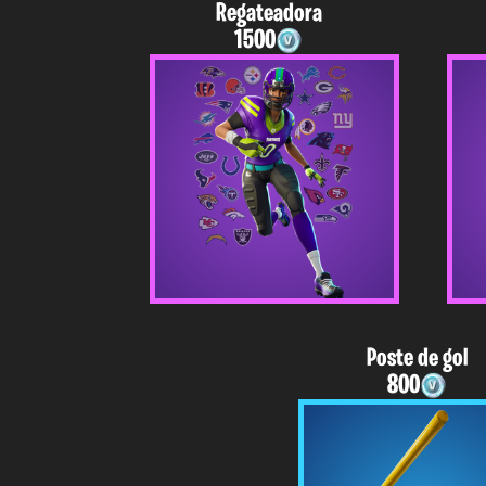
Regateadora
1500
Poste de gol
800