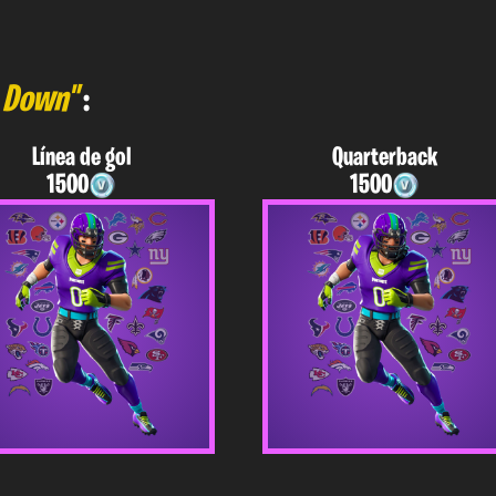
 Down"
:
Línea de gol
Quarterback
1500
1500