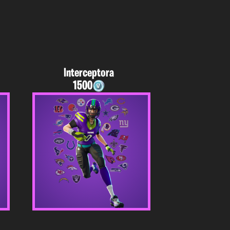
Interceptora
1500