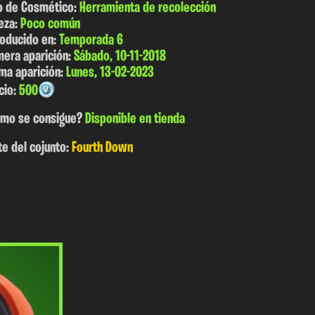
o de Cosmético:
Herramienta de recolección
eza:
Poco común
roducido en:
Temporada 6
mera aparición:
Sábado, 10-11-2018
ima aparición:
Lunes, 13-02-2023
cio:
500
mo se consigue?
Disponible en tienda
te del cojunto:
Fourth Down