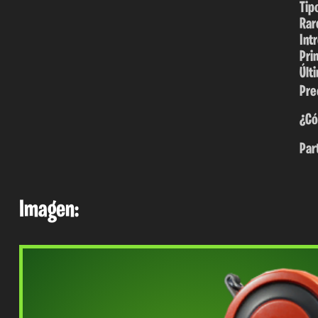
Tip
Rar
Int
Pri
Últ
Pre
¿Có
Par
Imagen: