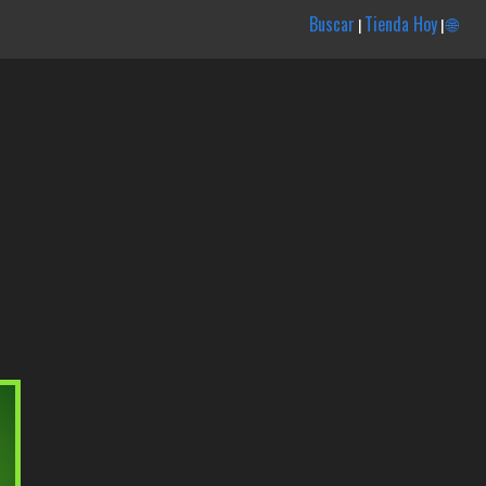
Buscar
Tienda Hoy
🌐
|
|