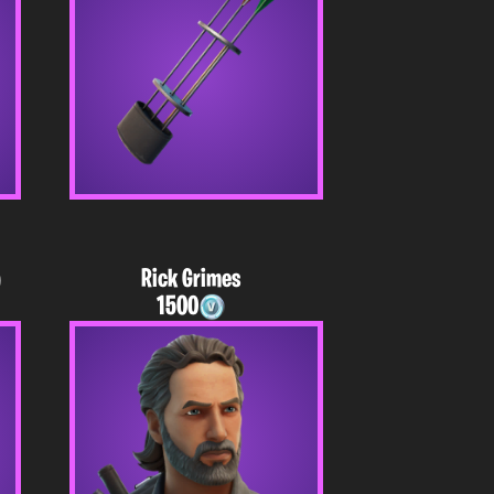
Rick Grimes
)
1500