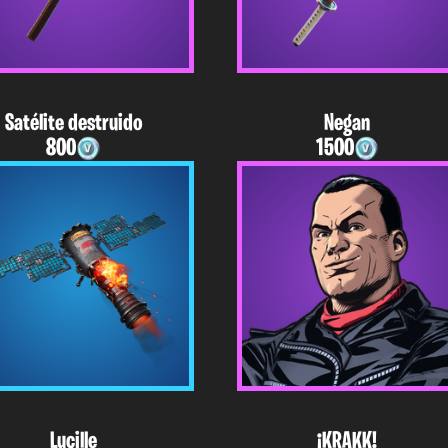
Satélite destruido
Negan
800
1500
Lucille
¡KRAKK!